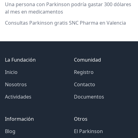
Una persona con Parkinson podría gastar 300 dólares
al mes en medicamentos
Consultas Parkinson gratis SNC Pharma en Valencia
Footer
La Fundación
Comunidad
Inicio
Registro
Nosotros
Contacto
Actividades
Documentos
Información
Otros
Blog
El Parkinson