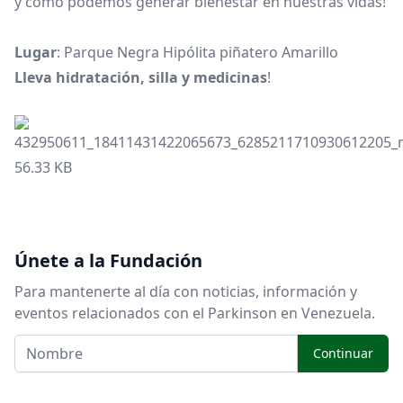
y como podemos generar bienestar en nuestras vidas!
Lugar
: Parque Negra Hipólita piñatero Amarillo
Lleva hidratación, silla y medicinas
!
432950611_18411431422065673_6285211710930612205_n
56.33 KB
Únete a la Fundación
Para mantenerte al día con noticias, información y
eventos relacionados con el Parkinson en Venezuela.
Continuar